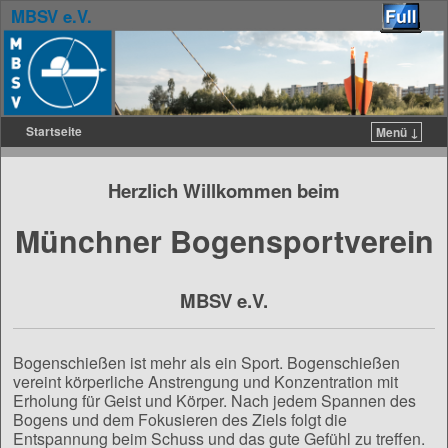
MBSV e.V.
Startseite
Menü ↓
Zum Inhalt wechseln
Zum sekundären Inhalt wechseln
Herzlich Willkommen beim
Münchner Bogensportverein
MBSV e.V.
Bogenschießen ist mehr als ein Sport. Bogenschießen
vereint körperliche Anstrengung und Konzentration mit
Erholung für Geist und Körper. Nach jedem Spannen des
Bogens und dem Fokusieren des Ziels folgt die
Entspannung beim Schuss und das gute Gefühl zu treffen.