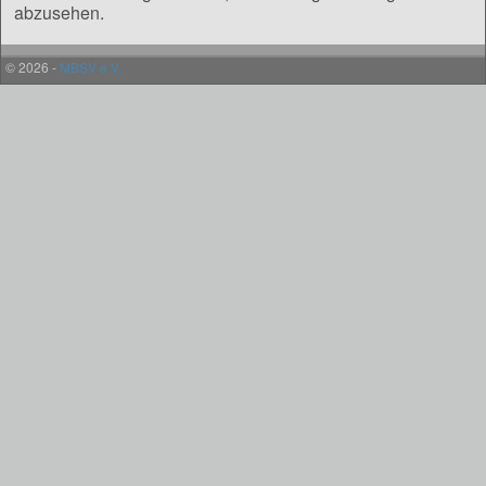
abzusehen.
© 2026 -
MBSV e.V.