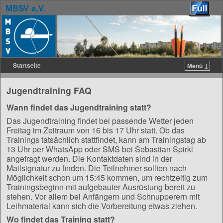
MBSV e.V.
Startseite
Menü ↓
Zum Inhalt wechseln
Zum sekundären Inhalt wechseln
Jugendtraining FAQ
Wann findet das Jugendtraining statt?
Das Jugendtraining findet bei passende Wetter jeden
Freitag im Zeitraum von 16 bis 17 Uhr statt. Ob das
Trainings tatsächlich stattfindet, kann am Trainingstag ab
13 Uhr per WhatsApp oder SMS bei Sebastian Spirkl
angefragt werden. Die Kontaktdaten sind in der
Mailsignatur zu finden. Die Teilnehmer sollten nach
Möglichkeit schon um 15:45 kommen, um rechtzeitig zum
Trainingsbeginn mit aufgebauter Ausrüstung bereit zu
stehen. Vor allem bei Anfängern und Schnupperern mit
Leihmaterial kann sich die Vorbereitung etwas ziehen.
Wo findet das Training statt?