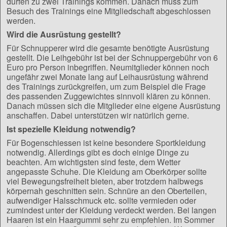
dürfen zu zwei Trainings kommen. Danach muss zum
Besuch des Trainings eine Mitgliedschaft abgeschlossen
werden.
Wird die Ausrüstung gestellt?
Für Schnupperer wird die gesamte benötigte Ausrüstung
gestellt. Die Leihgebühr ist bei der Schnuppergebühr von 6
Euro pro Person inbegriffen. Neumitglieder können noch
ungefähr zwei Monate lang auf Leihausrüstung während
des Trainings zurückgreifen, um zum Beispiel die Frage
des passenden Zuggewichtes sinnvoll klären zu können.
Danach müssen sich die Mitglieder eine eigene Ausrüstung
anschaffen. Dabei unterstützen wir natürlich gerne.
Ist spezielle Kleidung notwendig?
Für Bogenschiessen ist keine besondere Sportkleidung
notwendig. Allerdings gibt es doch einige Dinge zu
beachten. Am wichtigsten sind feste, dem Wetter
angepasste Schuhe. Die Kleidung am Oberkörper sollte
viel Bewegungsfreiheit bieten, aber trotzdem halbwegs
körpernah geschnitten sein. Schnüre an den Oberteilen,
aufwendiger Halsschmuck etc. sollte vermieden oder
zumindest unter der Kleidung verdeckt werden. Bei langen
Haaren ist ein Haargummi sehr zu empfehlen. Im Sommer