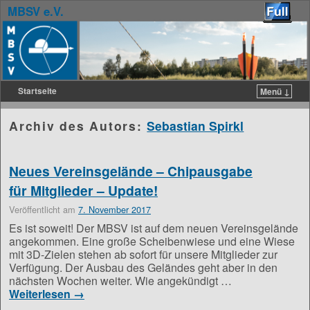
MBSV e.V.
Startseite
Menü ↓
Zum Inhalt wechseln
Zum sekundären Inhalt wechseln
Archiv des Autors:
Sebastian Spirkl
Neues Vereinsgelände – Chipausgabe
für Mitglieder – Update!
Veröffentlicht am
7. November 2017
Es ist soweit! Der MBSV ist auf dem neuen Vereinsgelände
angekommen. Eine große Scheibenwiese und eine Wiese
mit 3D-Zielen stehen ab sofort für unsere Mitglieder zur
Verfügung. Der Ausbau des Geländes geht aber in den
nächsten Wochen weiter. Wie angekündigt …
Weiterlesen
→